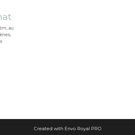
mat
lém, au
gènes,
es
Created with Envo Royal PRO