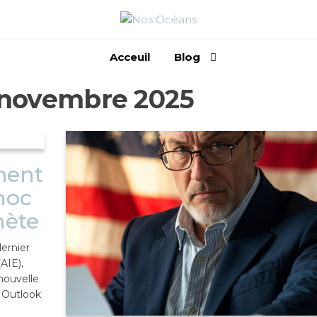
PROTÉGEONS
NOS OCÉANS
Acceuil
Blog
novembre 2025
ment
choc
nète
dernier
AIE),
nouvelle
y Outlook