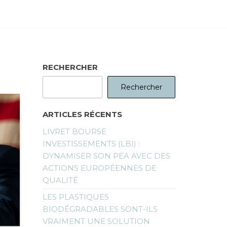
RECHERCHER
Rechercher
ARTICLES RÉCENTS
LIVRET BOURSE
INVESTISSEMENTS (LBI) :
DYNAMISER SON PEA AVEC DES
ACTIONS EUROPÉENNES DE
QUALITÉ
LES PLASTIQUES
BIODÉGRADABLES SONT-ILS
VRAIMENT UNE SOLUTION