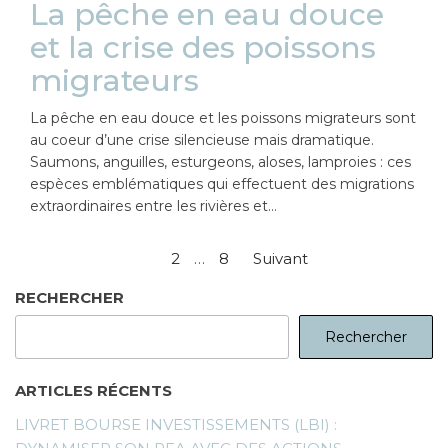
La pêche en eau douce
et la crise des poissons
migrateurs
La pêche en eau douce et les poissons migrateurs sont
au coeur d’une crise silencieuse mais dramatique.
Saumons, anguilles, esturgeons, aloses, lamproies : ces
espèces emblématiques qui effectuent des migrations
extraordinaires entre les rivières et…
Pagination
1
2
…
8
Suivant
des
RECHERCHER
publications
Rechercher
ARTICLES RÉCENTS
LIVRET BOURSE INVESTISSEMENTS (LBI) :