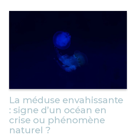
La méduse envahissante
: signe d’un océan en
crise ou phénomène
naturel ?