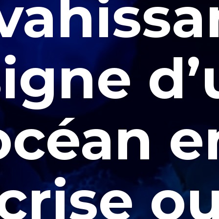
vahissa
signe d
océan e
crise o