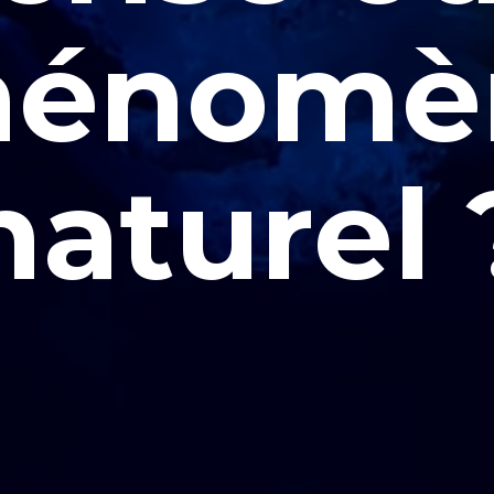
hénomè
naturel 