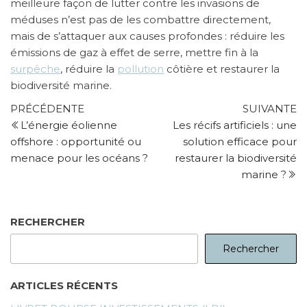
meilleure façon de lutter contre les invasions de
méduses n’est pas de les combattre directement,
mais de s’attaquer aux causes profondes : réduire les
émissions de gaz à effet de serre, mettre fin à la
surpêche
, réduire la
pollution
côtière et restaurer la
biodiversité marine.
Navigation
Article
Ar
PRÉCÉDENTE
SUIVANTE
précédent
su
L’énergie éolienne
Les récifs artificiels : une
de
offshore : opportunité ou
solution efficace pour
l’article
menace pour les océans ?
restaurer la biodiversité
marine ?
RECHERCHER
Rechercher
ARTICLES RÉCENTS