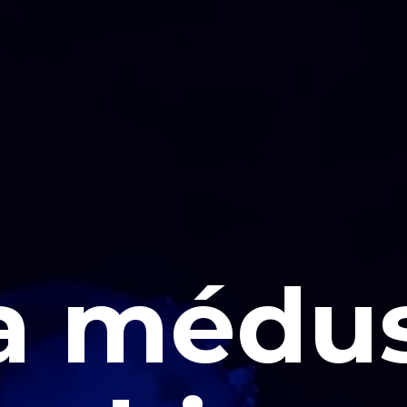
a médu