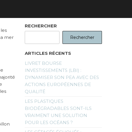
RECHERCHER
 les
 la mer
Rechercher
ARTICLES RÉCENTS
LIVRET BOURSE
de
INVESTISSEMENTS (LBI) :
ajorité
DYNAMISER SON PEA AVEC DES
e
ACTIONS EUROPÉENNES DE
 les
QUALITÉ
LES PLASTIQUES
BIODÉGRADABLES SONT-ILS
VRAIMENT UNE SOLUTION
POUR LES OCÉANS ?
illon