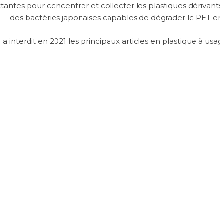
ttantes pour concentrer et collecter les plastiques dérivants
— des bactéries japonaises capables de dégrader le PET e
interdit en 2021 les principaux articles en plastique à usa
ire
 unique, préférer le vrac, éviter les cosmétiques contena
ages :
chaque action compte
. Les océans ont absorbé 30 
rielle — ils méritent qu’on se batte pour eux.
SU
on et
Voyages responsables et loisirs en ligne : 
concilier détente et équi
Created with Envo Royal PRO