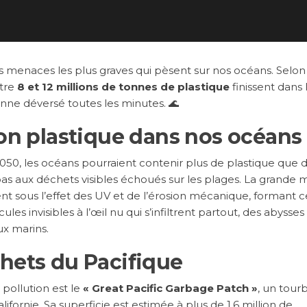
es menaces les plus graves qui pèsent sur nos océans. Selon
ntre
8 et 12 millions de tonnes de plastique
finissent dans
ne déversé toutes les minutes. 🌊
ion plastique dans nos océans
050, les océans pourraient contenir plus de plastique que 
as aux déchets visibles échoués sur les plages. La grande m
t sous l’effet des UV et de l’érosion mécanique, formant c
cules invisibles à l’œil nu qui s’infiltrent partout, des abysses
x marins.
hets du Pacifique
 pollution est le
« Great Pacific Garbage Patch »
, un tourb
lifornie. Sa superficie est estimée à plus de 1,6 million de