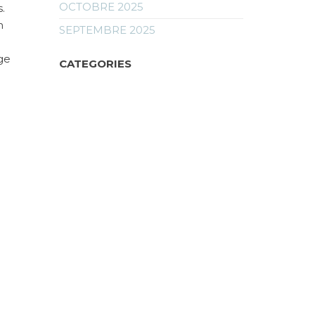
OCTOBRE 2025
.
n
SEPTEMBRE 2025
ge
CATEGORIES
CHANGEMENTS CLIMATIQUES
INNOVATIONS & TECHNOLOGIES
VERTES
nt des
QUELLES SOLUTIONS
% des
SOCIÉTÈ
Article
IVANTE
UNCATEGORIZED
suivant
comment
VOYAGES
libre ?