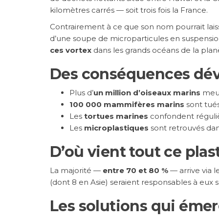
kilomètres carrés — soit trois fois la France.
Contrairement à ce que son nom pourrait laisser
d’une soupe de microparticules en suspension 
ces vortex
dans les grands océans de la plan
Des conséquences déva
Plus d’
un million d’oiseaux marins
meur
100 000 mammifères marins
sont tué
Les
tortues marines
confondent réguli
Les
microplastiques
sont retrouvés dan
D’où vient tout ce plas
La majorité —
entre 70 et 80 %
— arrive via l
(dont 8 en Asie) seraient responsables à eux 
Les solutions qui éme