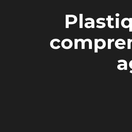
Plasti
compren
a