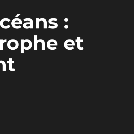
céans :
rophe et
nt