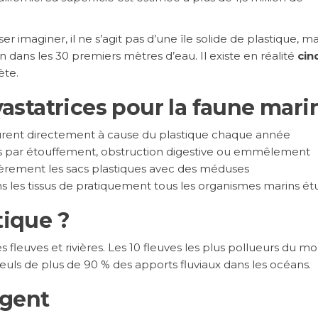
 imaginer, il ne s’agit pas d’une île solide de plastique, ma
dans les 30 premiers mètres d’eau. Il existe en réalité
cin
ète.
statrices pour la faune mari
ent directement à cause du plastique chaque année
s par étouffement, obstruction digestive ou emmêlement
èrement les sacs plastiques avec des méduses
s les tissus de pratiquement tous les organismes marins ét
tique ?
es fleuves et rivières. Les 10 fleuves les plus pollueurs du m
seuls de plus de 90 % des apports fluviaux dans les océans.
rgent