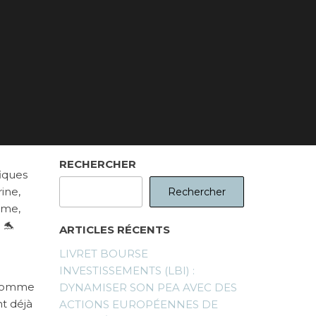
RECHERCHER
iques
ine,
Rechercher
ime,
 🐬
ARTICLES RÉCENTS
LIVRET BOURSE
INVESTISSEMENTS (LBI) :
e comme
DYNAMISER SON PEA AVEC DES
nt déjà
ACTIONS EUROPÉENNES DE