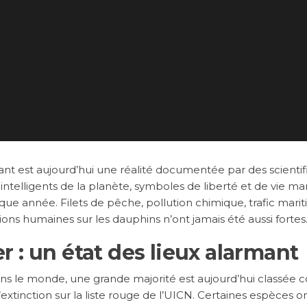
nt est aujourd’hui une réalité documentée par des scientif
ntelligents de la planète, symboles de liberté et de vie mar
que année. Filets de pêche, pollution chimique, trafic marit
ions humaines sur les dauphins n’ont jamais été aussi fortes.
 : un état des lieux alarmant
ns le monde, une grande majorité est aujourd’hui classé
xtinction sur la liste rouge de l’UICN. Certaines espèces o