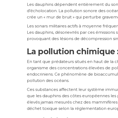
Les dauphins dépendent entièrement du son 
d’écholocation. La pollution sonore des océans
crée un « mur de bruit » qui perturbe graveme
Les sonars militaires actifs à moyenne fréque
Les dauphins, désoriентés par ces émissions 
provoquant des lésions de décompression simi
La pollution chimique 
En tant que prédateurs situés en haut de la 
organisme des concentrations élevées de pol
endocriniens. Ce phénomène de bioaccumulatio
pollution des océans.
Ces substances affectent leur système immuni
que les dauphins des côtes européennes les p
élevés jamais mesurés chez des mammifères
déchet toxique selon la réglementation eur