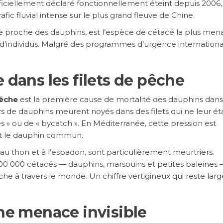
officiellement déclaré fonctionnellement éteint depuis 2006,
afic fluvial intense sur le plus grand fleuve de Chine.
nie proche des dauphins, est l’espèce de cétacé la plus me
e d’individus. Malgré des programmes d’urgence internationa
 dans les filets de pêche
pêche
est la première cause de mortalité des dauphins dans
s de dauphins meurent noyés dans des filets qui ne leur ét
s » ou de « bycatch ». En Méditerranée, cette pression est
 et le dauphin commun.
 au thon et à l’espadon, sont particulièrement meurtriers.
00 000 cétacés — dauphins, marsouins et petites baleines
e à travers le monde. Un chiffre vertigineux qui reste la
une menace invisible