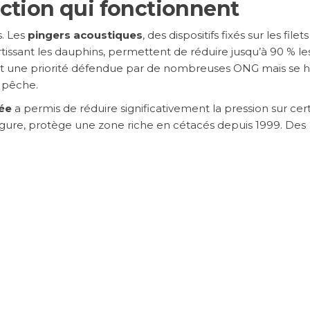
ection qui fonctionnent
s. Les
pingers acoustiques
, des dispositifs fixés sur les filet
issant les dauphins, permettent de réduire jusqu’à 90 % le
 est une priorité défendue par de nombreuses ONG mais se 
a pêche.
ée
a permis de réduire significativement la pression sur cer
igure, protège une zone riche en cétacés depuis 1999. Des
nt à être établis le long des routes migratoires.
et Océan Polaris mènent des actions de terrain, de
uvernements pour renforcer la législation de protection des
ir des avancées réglementaires importantes dans plusieur
ire concrètement
aux militants ou aux scientifiques. Choisir des opérateurs
istances réglementaires (label Éconavigateur en France),
éduire la pression sur la pêche, soutenir financièrement 
visiter les delphinariums : chaque choix individuel contribue