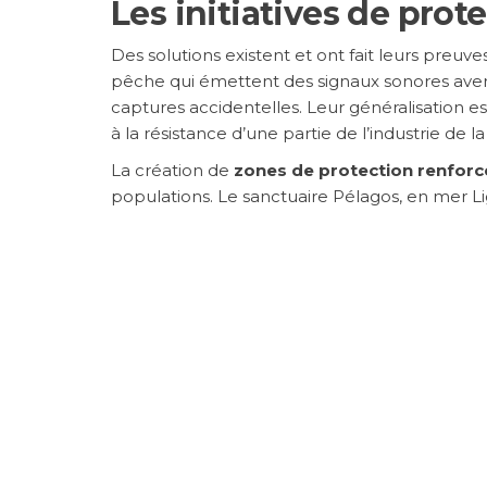
Les initiatives de prot
Des solutions existent et ont fait leurs preuve
pêche qui émettent des signaux sonores avert
captures accidentelles. Leur généralisation
à la résistance d’une partie de l’industrie de l
La création de
zones de protection renforc
populations. Le sanctuaire Pélagos, en mer L
corridors marins protégés commencent égaleme
Des organisations comme Sea Shepherd, WWF 
sensibilisation et de plaidoyer auprès des go
cétacés. Leurs campagnes ont permis d’obten
Ce que vous pouvez fa
La protection des dauphins n’est pas réservée 
d’observation de dauphins respectueux des d
consommer du poisson éco-certifié MSC pour r
associations de protection marine, refuser de 