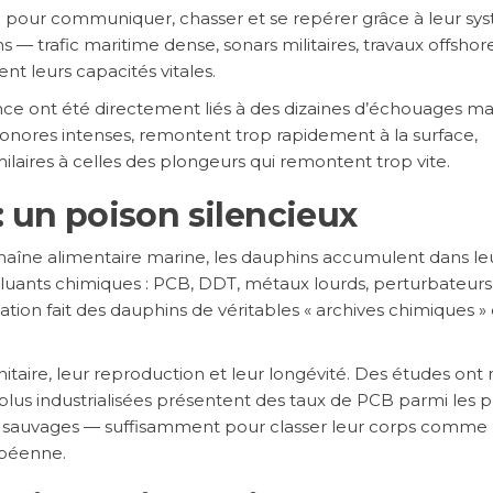
pour communiquer, chasser et se repérer grâce à leur sy
 — trafic maritime dense, sonars militaires, travaux offsho
nt leurs capacités vitales.
nce ont été directement liés à des dizaines d’échouages mas
sonores intenses, remontent trop rapidement à la surface,
laires à celles des plongeurs qui remontent trop vite.
: un poison silencieux
chaîne alimentaire marine, les dauphins accumulent dans le
luants chimiques : PCB, DDT, métaux lourds, perturbateurs
n fait des dauphins de véritables « archives chimiques » 
taire, leur reproduction et leur longévité. Des études ont
lus industrialisées présentent des taux de PCB parmi les p
 sauvages — suffisamment pour classer leur corps comme
opéenne.