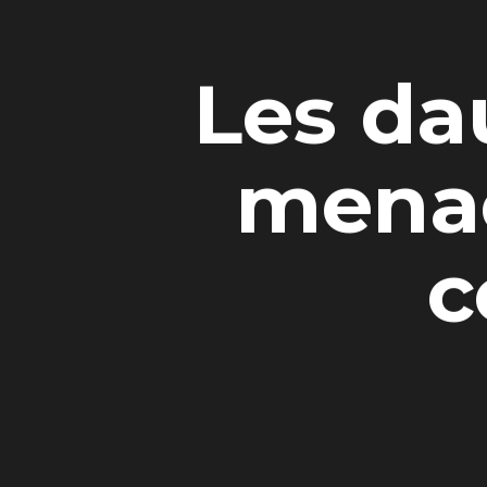
Les da
menac
c