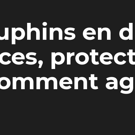
uphins en d
es, protect
omment ag