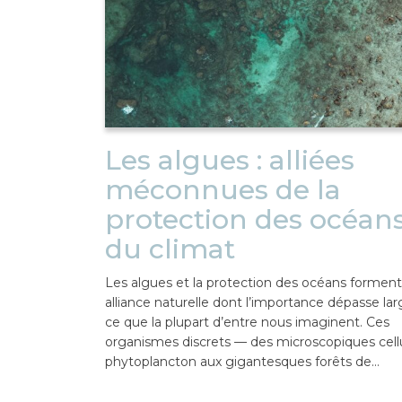
Les algues : alliées
méconnues de la
protection des océans
du climat
Les algues et la protection des océans formen
alliance naturelle dont l’importance dépasse l
ce que la plupart d’entre nous imaginent. Ces
organismes discrets — des microscopiques cell
phytoplancton aux gigantesques forêts de…