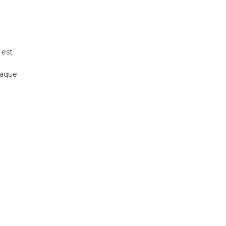
 est
haque