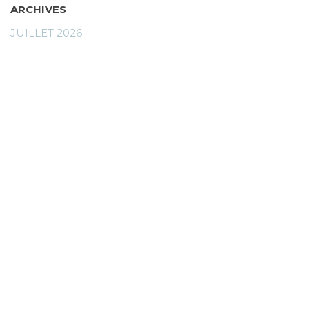
ARCHIVES
JUILLET 2026
JUIN 2026
MAI 2026
DÉCEMBRE 2025
NOVEMBRE 2025
OCTOBRE 2025
SEPTEMBRE 2025
CATEGORIES
CHANGEMENTS CLIMATIQUES
INNOVATIONS & TECHNOLOGIES VERTES
QUELLES SOLUTIONS
SOCIÉTÈ