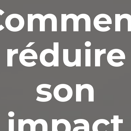
Commen
réduire
son
impact