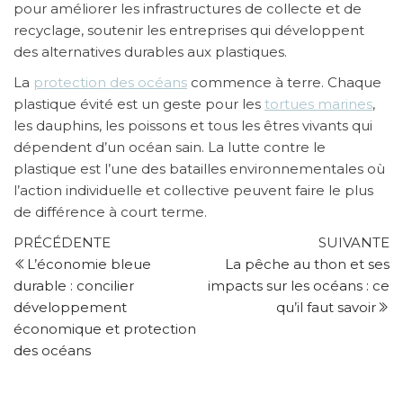
pour améliorer les infrastructures de collecte et de
recyclage, soutenir les entreprises qui développent
des alternatives durables aux plastiques.
La
protection des océans
commence à terre. Chaque
plastique évité est un geste pour les
tortues marines
,
les dauphins, les poissons et tous les êtres vivants qui
dépendent d’un océan sain. La lutte contre le
plastique est l’une des batailles environnementales où
l’action individuelle et collective peuvent faire le plus
de différence à court terme.
Navigation
Article
Ar
PRÉCÉDENTE
SUIVANTE
précédent
su
L’économie bleue
La pêche au thon et ses
de
durable : concilier
impacts sur les océans : ce
l’article
développement
qu’il faut savoir
économique et protection
des océans