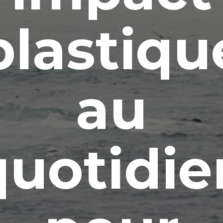
plastiqu
au
quotidie