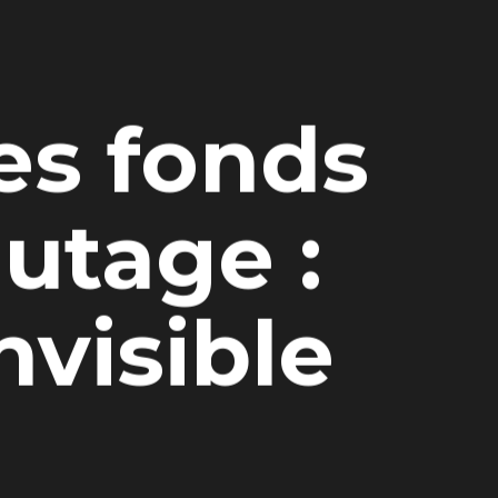
es fonds
lutage :
nvisible