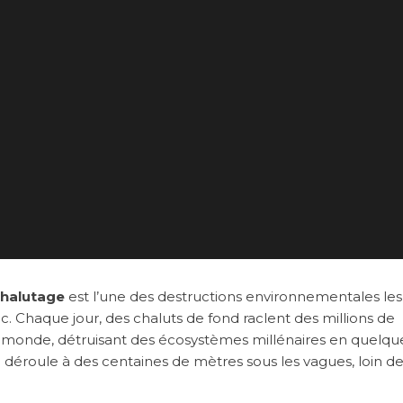
chalutage
est l’une des destructions environnementales les
. Chaque jour, des chaluts de fond raclent des millions de
le monde, détruisant des écosystèmes millénaires en quelqu
 déroule à des centaines de mètres sous les vagues, loin de