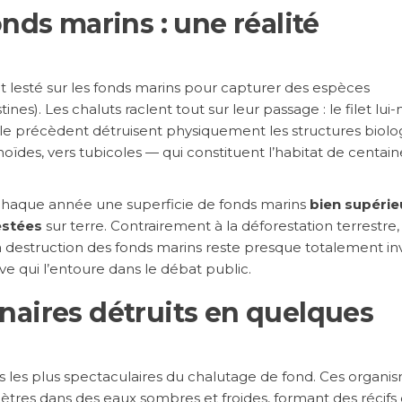
nds marins : une réalité
et lesté sur les fonds marins pour capturer des espèces
nes). Les chaluts raclent tout sur leur passage : le filet lu
i le précèdent détruisent physiquement les structures biol
oïdes, vers tubicoles — qui constituent l’habitat de centain
chaque année une superficie de fonds marins
bien supérie
estées
sur terre. Contrairement à la déforestation terrestre, 
destruction des fonds marins reste presque totalement inv
ive qui l’entoure dans le débat public.
naires détruits en quelques
es les plus spectaculaires du chalutage de fond. Ces organi
tres dans des eaux sombres et froides, formant des récifs