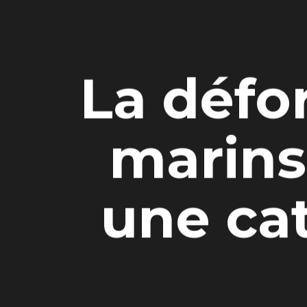
La défo
marins 
une cat