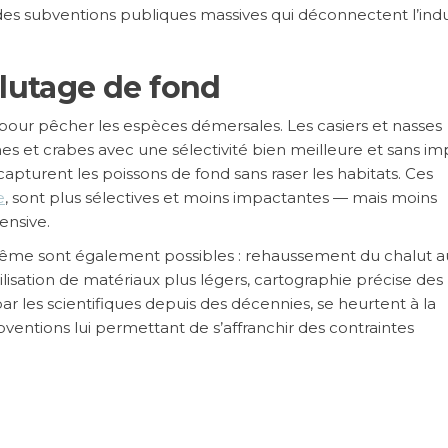
es subventions publiques massives qui déconnectent l’indu
alutage de fond
 pour pêcher les espèces démersales. Les casiers et nasses
es et crabes avec une sélectivité bien meilleure et sans im
capturent les poissons de fond sans raser les habitats. Ces
e
, sont plus sélectives et moins impactantes — mais moins
ensive.
même sont également possibles : rehaussement du chalut a
ilisation de matériaux plus légers, cartographie précise des
ar les scientifiques depuis des décennies, se heurtent à la
bventions lui permettant de s’affranchir des contraintes
du chalutage de fond en eaux