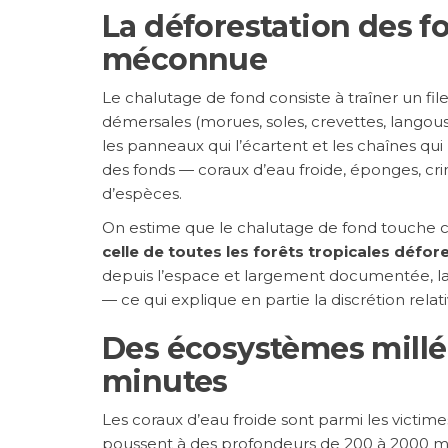
La déforestation des fo
méconnue
Le chalutage de fond consiste à traîner un fil
démersales (morues, soles, crevettes, langousti
les panneaux qui l’écartent et les chaînes qu
des fonds — coraux d’eau froide, éponges, crin
d’espèces.
On estime que le chalutage de fond touche 
celle de toutes les forêts tropicales défor
depuis l’espace et largement documentée, la 
— ce qui explique en partie la discrétion relat
Des écosystèmes millé
minutes
Les coraux d’eau froide sont parmi les victim
poussent à des profondeurs de 200 à 2000 mè