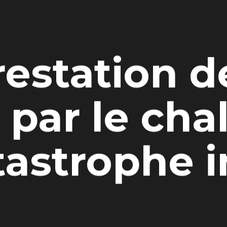
restation d
par le cha
astrophe i