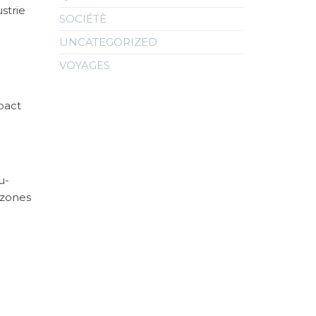
strie
SOCIÉTÈ
UNCATEGORIZED
VOYAGES
pact
u-
 zones