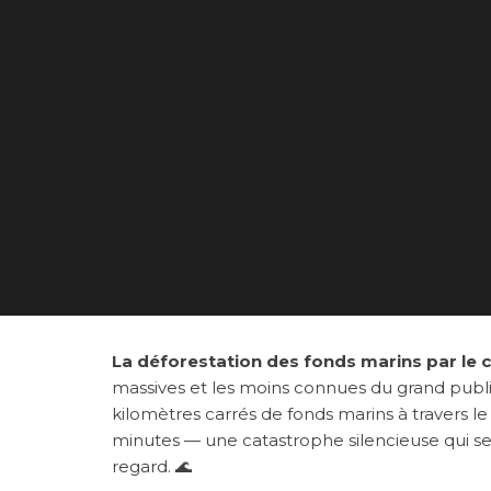
La déforestation des fonds marins par le 
massives et les moins connues du grand public
kilomètres carrés de fonds marins à travers 
minutes — une catastrophe silencieuse qui se
regard. 🌊