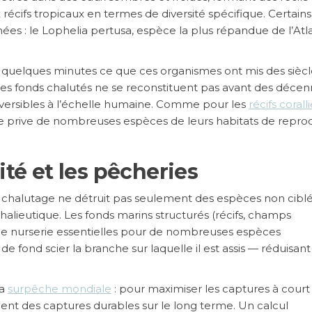
écifs tropicaux en termes de diversité spécifique. Certains
nnées : le Lophelia pertusa, espèce la plus répandue de l’At
n quelques minutes ce que ces organismes ont mis des siècl
 les fonds chalutés ne se reconstituent pas avant des décen
éversibles à l’échelle humaine. Comme pour les
récifs corall
oide prive de nombreuses espèces de leurs habitats de repro
ité et les pêcheries
e chalutage ne détruit pas seulement des espèces non cibl
halieutique. Les fonds marins structurés (récifs, champs
 de nurserie essentielles pour de nombreuses espèces
e fond scier la branche sur laquelle il est assis — réduisant
la
surpêche mondiale
: pour maximiser les captures à court
raient des captures durables sur le long terme. Un calcul