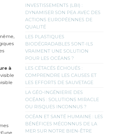
INVESTISSEMENTS (LBI) :
DYNAMISER SON PEA AVEC DES
ACTIONS EUROPÉENNES DE
QUALITÉ
i-même,
LES PLASTIQUES
ogiques
BIODÉGRADABLES SONT-ILS
es
VRAIMENT UNE SOLUTION
POUR LES OCÉANS ?
ure à
LES CÉTACÉS ÉCHOUÉS :
visible
COMPRENDRE LES CAUSES ET
isible
LES EFFORTS DE SAUVETAGE
LA GÉO-INGÉNIERIE DES
OCÉANS : SOLUTIONS MIRACLE
OU RISQUES INCONNUS ?
OCÉAN ET SANTÉ HUMAINE : LES
BÉNÉFICES MÉCONNUS DE LA
smes
MER SUR NOTRE BIEN-ÊTRE
 d’une