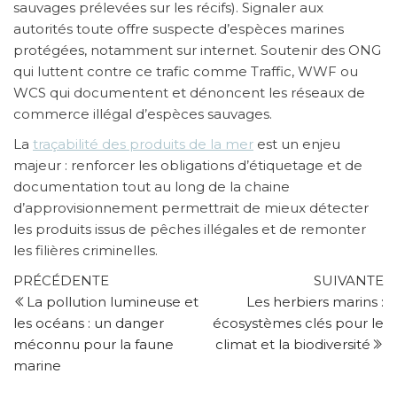
sauvages prélevées sur les récifs). Signaler aux
autorités toute offre suspecte d’espèces marines
protégées, notamment sur internet. Soutenir des ONG
qui luttent contre ce trafic comme Traffic, WWF ou
WCS qui documentent et dénoncent les réseaux de
commerce illégal d’espèces sauvages.
La
traçabilité des produits de la mer
est un enjeu
majeur : renforcer les obligations d’étiquetage et de
documentation tout au long de la chaine
d’approvisionnement permettrait de mieux détecter
les produits issus de pêches illégales et de remonter
les filières criminelles.
Navigation
Article
Ar
PRÉCÉDENTE
SUIVANTE
précédent
su
La pollution lumineuse et
Les herbiers marins :
de
les océans : un danger
écosystèmes clés pour le
l’article
méconnu pour la faune
climat et la biodiversité
marine