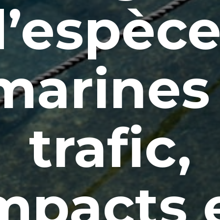
d’espèce
marines 
trafic,
mpacts 