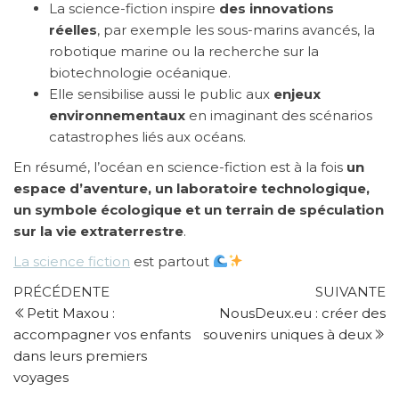
La science-fiction inspire
des innovations
réelles
, par exemple les sous-marins avancés, la
robotique marine ou la recherche sur la
biotechnologie océanique.
Elle sensibilise aussi le public aux
enjeux
environnementaux
en imaginant des scénarios
catastrophes liés aux océans.
En résumé, l’océan en science-fiction est à la fois
un
espace d’aventure, un laboratoire technologique,
un symbole écologique et un terrain de spéculation
sur la vie extraterrestre
.
La science fiction
est partout
Navigation
Article
Ar
PRÉCÉDENTE
SUIVANTE
précédent
su
Petit Maxou :
NousDeux.eu : créer des
de
accompagner vos enfants
souvenirs uniques à deux
l’article
dans leurs premiers
voyages